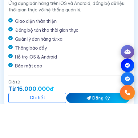
Ứng dụng bán hàng trên iOS và Android, đồng bộ dữ liệu
thời gian thực với hệ thống quản lý.
0346987195
Giao diện thân thiện
Đồng bộ tồn kho thời gian thực
Quản lý đơn hàng từ xa
×
Xin chào! Tôi là trợ lý AI của FokaSoft.
Thông báo đẩy
Tôi có thể tư vấn gói website, phần mềm,
ứng dụng di động và báo giá nhanh cho
Hỗ trợ iOS & Android
bạn.
Bảo mật cao
Giá từ
Từ 15.000.000đ
Chi tiết
Đăng Ký